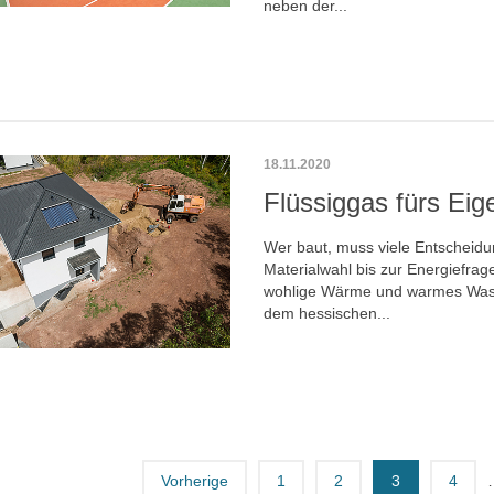
neben der...
18.11.2020
Flüssiggas fürs Eig
Wer baut, muss viele Entscheidu
Materialwahl bis zur Energiefrag
wohlige Wärme und warmes Wass
dem hessischen...
Vorherige
1
2
3
4