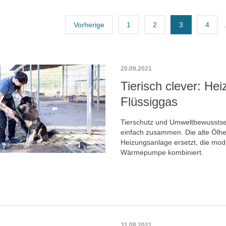
Vorherige
1
2
3
4
20.09.2021
Tierisch clever: He
Flüssiggas
Tierschutz und Umweltbewusstse
einfach zusammen. Die alte Ölh
Heizungsanlage ersetzt, die mod
Wärmepumpe kombiniert.
31.08.2021