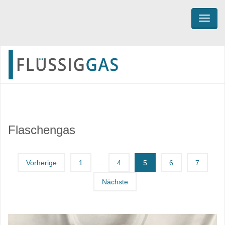
TOGG
Flaschengas
Vorherige
1
…
4
5
6
7
Nächste