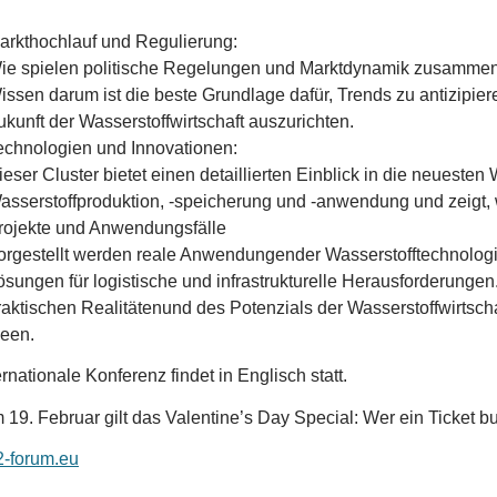
arkthochlauf und Regulierung:
ie spielen politische Regelungen und Marktdynamik zusammen,
issen darum ist die beste Grundlage dafür, Trends zu antizipier
ukunft der Wasserstoffwirtschaft auszurichten.
echnologien und Innovationen:
ieser Cluster bietet einen detaillierten Einblick in die neueste
asserstoffproduktion, -speicherung und -anwendung und zeigt, 
rojekte und Anwendungsfälle
orgestellt werden reale Anwendungen
der Wasserstofftechnologi
ösungen für logistische und infrastrukturelle Herausforderungen.
raktischen Realitätenund des Potenzials der Wasserstoffwirtscha
deen.
ernationale Konferenz findet in Englisch statt.
 19. Februar gilt das Valentine’s Day Special: Wer ein Ticket bu
-forum.eu