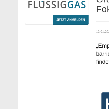
Fo
JETZT ANMELDEN
12.01.20
„Emp
barr
find