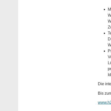
M
W
W
Z
T
D
W
P
V
L
p
I
Die int
Bis zum
www.h2