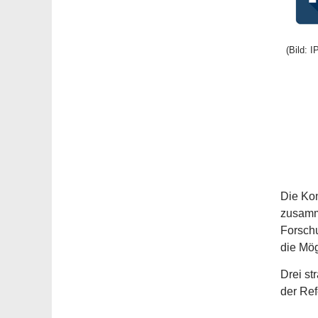
(Bild: 
Die Kon
zusamme
Forschu
die Mög
Drei st
der Ref