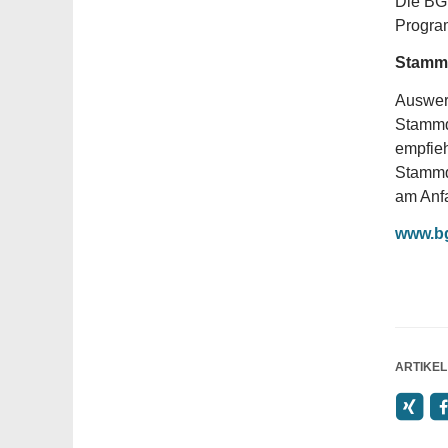
Die BG 
Progra
Stammd
Auswert
Stammda
empfieh
Stammda
am Anfa
www.b
ARTIKEL