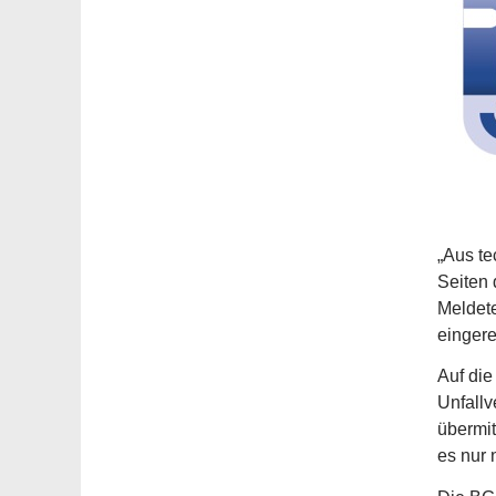
„Aus te
Seiten 
Meldet
eingere
Auf die
Unfallv
übermit
es nur 