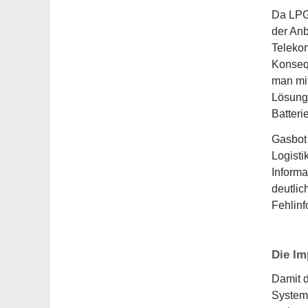
Da LPG 
der An
Telekom
Konsequ
man mit
Lösunge
Batteri
Gasbot 
Logisti
Informa
deutlic
Fehlinf
Die Im
Damit d
Systemb