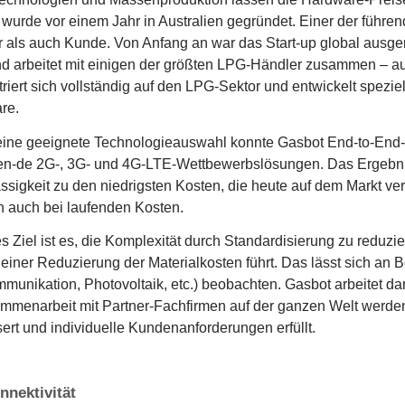
wurde vor einem Jahr in Australien gegründet. Einer der führen
r als auch Kunde. Von Anfang an war das Start-up global ausgeric
nd arbeitet mit einigen der größten LPG-Händler zusammen – 
riert sich vollständig auf den LPG-Sektor und entwickelt spezi
re.
ine geeignete Technologieauswahl konnte Gasbot End-to-End-Ko
n-de 2G-, 3G- und 4G-LTE-Wettbewerbslösungen. Das Ergebnis 
ssigkeit zu den niedrigsten Kosten, die heute auf dem Markt verf
n auch bei laufenden Kosten.
es Ziel ist es, die Komplexität durch Standardisierung zu reduzi
einer Reduzierung der Materialkosten führt. Das lässt sich an B
munikation, Photovoltaik, etc.) beobachten. Gasbot arbeitet da
mmenarbeit mit Partner-Fachfirmen auf der ganzen Welt werden
ert und individuelle Kundenanforderungen erfüllt.
nnektivität