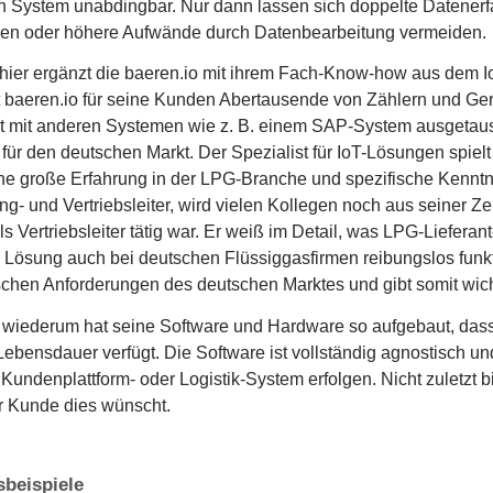
 System unabdingbar. Nur dann lassen sich doppelte Datenerfa
en oder höhere Aufwände durch Datenbearbeitung vermeiden.
ier ergänzt die baeren.io mit ihrem Fach-Know-how aus dem Io
baeren.io für seine Kunden Abertausende von Zählern und Ger
t mit anderen Systemen wie z. B. einem SAP-System ausgetausc
für den deutschen Markt. Der Spezialist für IoT-Lösungen spielt 
ne große Erfahrung in der LPG-Branche und spezifische Kenntn
ng- und Vertriebsleiter, wird vielen Kollegen noch aus seiner Z
ls Vertriebsleiter tätig war. Er weiß im Detail, was LPG-Lieferan
 Lösung auch bei deutschen Flüssiggasfirmen reibungslos funk
schen Anforderungen des deutschen Marktes und gibt somit wicht
wiederum hat seine Software und Hardware so aufgebaut, dass 
ebensdauer verfügt. Die Software ist vollständig agnostisch un
undenplattform- oder Logistik-System erfolgen. Nicht zuletzt bi
er Kunde dies wünscht.
sbeispiele