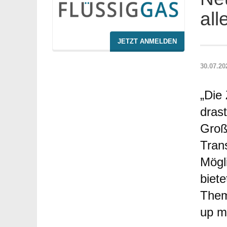
all
JETZT ANMELDEN
30.07.20
„Die 
drast
Groß
Tran
Mögl
biet
Them
up m