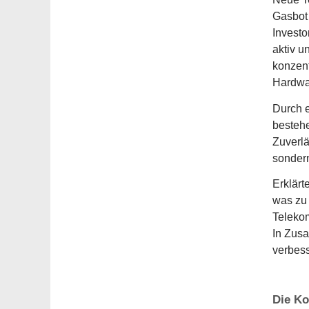
Gasbot 
Investo
aktiv u
konzent
Hardwa
Durch e
bestehe
Zuverlä
sonder
Erklärt
was zu 
Telekom
In Zusa
verbess
Die Ko