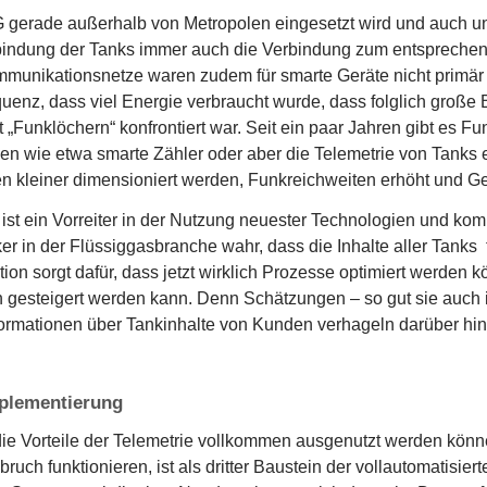
gerade außerhalb von Metropolen eingesetzt wird und auch un
bindung der Tanks immer auch die Verbindung zum entsprechen
munikationsnetze waren zudem für smarte Geräte nicht primär e
enz, dass viel Energie verbraucht wurde, dass folglich große B
 „Funklöchern“ konfrontiert war. Seit ein paar Jahren gibt es Fu
n wie etwa smarte Zähler oder aber die Telemetrie von Tanks 
en kleiner dimensioniert werden, Funkreichweiten erhöht und 
ist ein Vorreiter in der Nutzung neuester Technologien und kom
ker in der Flüssiggasbranche wahr, dass die Inhalte aller Tanks
tion sorgt dafür, dass jetzt wirklich Prozesse optimiert werden 
h gesteigert werden kann. Denn Schätzungen – so gut sie auch
ormationen über Tankinhalte von Kunden verhageln darüber hin
plementierung
ie Vorteile der Telemetrie vollkommen ausgenutzt werden könne
ruch funktionieren, ist als dritter Baustein der vollautomatisi