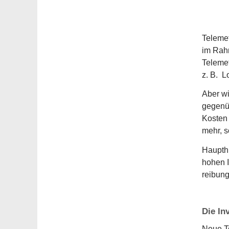
Telemet
im Rah
Telemet
z. B. L
Aber wi
gegenüb
Kosten 
mehr, s
Haupthi
hohen I
reibung
Die In
Neue Te