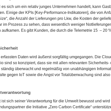
es sich um ein relativ junges Unternehmen handelt, kann Gasbo
en. Einige der KPIs [Key-Performance-Indikatoren], die von An
ize“, die Anzahl der Lieferungen pro Lkw, die Kosten der geliefe
r im Prozess zu sehen, dass wesentlich weniger Notlieferungen
aufkamen. Es gibt Kunden, die durch die Telemetrie 15 – 20 %
icherheit
 erfassten Daten wird äußerst sorgfältig umgegangen. Die Clo
io sind so konzipiert, dass sie mit allen relevanten Sicherheit
ständig überwacht und regelmäßig von unabhängigen Informatio
lte gegen IoT sowie die Angst vor Totalüberwachung sind also u
tverantwortung
ist sich seiner Verantwortung für die Umwelt bewusst und wir
ndungspartner die Initiative „Zero Carbon Certificate“ unterstüt