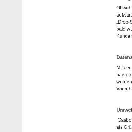
Obwohl 
aufwart
„Drop-S
bald wa
Kunden 
Datens
Mit den
baeren.
werden 
Vorbeha
Umwel
Gasbot 
als Grü