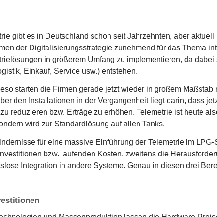
rie gibt es in Deutschland schon seit Jahrzehnten, aber aktuell
men der Digitalisierungsstrategie zunehmend für das Thema i
rielösungen in größerem Umfang zu implementieren, da dabei s
ogistik, Einkauf, Service usw.) entstehen.
eso starten die Firmen gerade jetzt wieder in großem Maßsta
er den Installationen in der Vergangenheit liegt darin, dass jet
zu reduzieren bzw. Erträge zu erhöhen. Telemetrie ist heute a
ondern wird zur Standardlösung auf allen Tanks.
ndernisse für eine massive Einführung der Telemetrie im LPG-
nvestitionen bzw. laufenden Kosten, zweitens die Herausforderu
slose Integration in andere Systeme. Genau in diesen drei Be
vestitionen
chnologien und Massenproduktion lassen die Hardware-Preise d