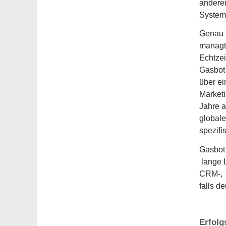
anderen
System
Genau h
managt 
Echtzei
Gasbot 
über ei
Marketi
Jahre a
globale
spezifi
Gasbot 
lange L
CRM-, K
falls d
Erfolg